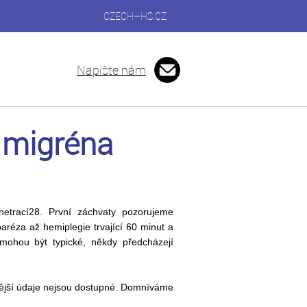
CZECH–HS.CZ
Napište nám
á migréna
etrací28. První záchvaty pozorujeme
aréza až hemiplegie trvající 60 minut a
mohou být typické, někdy předcházejí
nější údaje nejsou dostupné. Domníváme