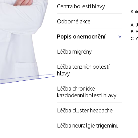
Centra bolesti hlavy
Krit
Odborné akce
A. 
B. 
Popis onemocnění
C. 
Léčba migrény
Léčba tenzních bolestí
hlavy
Léčba chronicke
kazdodenni bolesti hlavy
Léčba cluster headache
Léčba neuralgie trigeminu