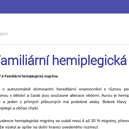
amiliární hemiplegick
7.4 Familiární hemiplegická migréna
 o autozomálně dominantní hereditární onemocnění s různou pen
šinou v dětství a časté jsou současné alterace vědomí. Aurou je hemip
e a jeden z přímých přibuzných má podobné ataky. Bolesti hlavy 
iplegii a občas chybí.
valence hemiplegické migrény se uvádí mezi 4 až 30 % migrény, přes
 že výskyt je spíše na dolní hranici uvedeného rozmezí.