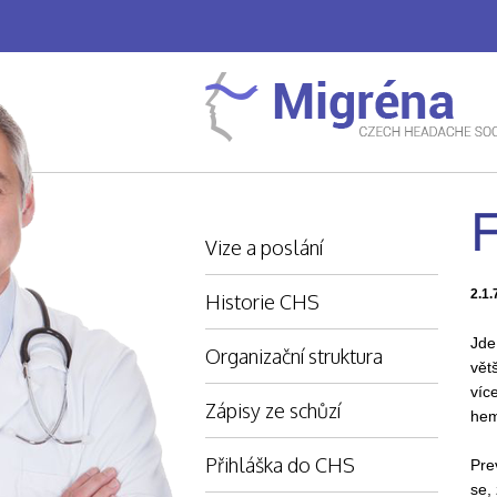
F
Vize a poslání
2.1.
Historie CHS
Jde
Organizační struktura
vět
víc
Zápisy ze schůzí
hem
Přihláška do CHS
Pre
se,