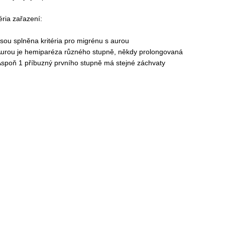
éria zařazení:
Jsou splněna kritéria pro migrénu s aurou
Aurou je hemiparéza různého stupně, někdy prolongovaná
Aspoň 1 příbuzný prvního stupně má stejné záchvaty