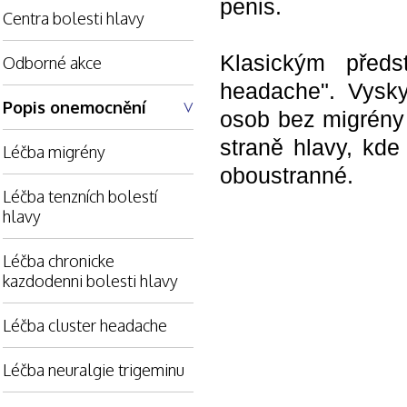
penis.
Centra bolesti hlavy
Klasickým předs
Odborné akce
headache". Vysk
Popis onemocnění
osob bez migrény 
straně hlavy, kde
Léčba migrény
oboustranné.
Léčba tenzních bolestí
hlavy
Léčba chronicke
kazdodenni bolesti hlavy
Léčba cluster headache
Léčba neuralgie trigeminu