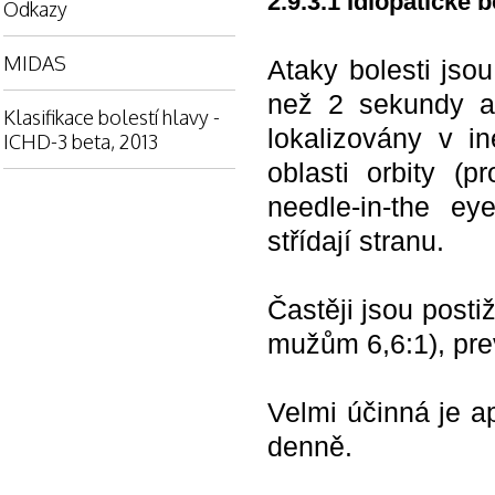
2.9.3.1 Idiopatické 
Odkazy
MIDAS
Ataky bolesti jso
než 2 sekundy a 
Klasifikace bolestí hlavy -
lokalizovány v in
ICHD-3 beta, 2013
oblasti orbity (p
needle-in-the ey
střídají stranu.
Častěji jsou post
mužům 6,6:1), pre
Velmi účinná je a
denně.