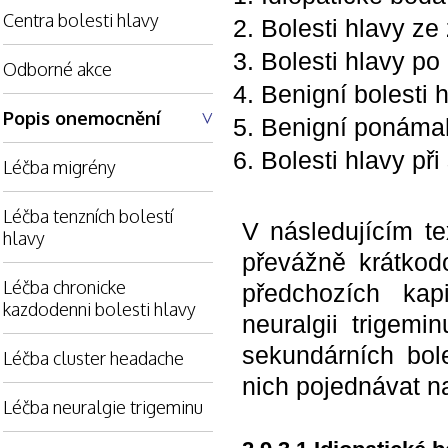
Centra bolesti hlavy
Bolesti hlavy ze
Bolesti hlavy po
Odborné akce
Benigní bolesti 
Popis onemocnění
Benigní ponámah
Bolesti hlavy při
Léčba migrény
Léčba tenzních bolestí
V následujícím t
hlavy
převážně krátkod
Léčba chronicke
předchozích kap
kazdodenni bolesti hlavy
neuralgii trigemi
sekundárních bole
Léčba cluster headache
nich pojednávat n
Léčba neuralgie trigeminu