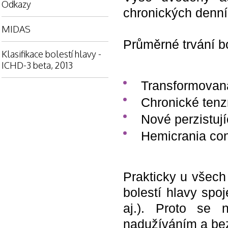
Odkazy
chronických denníc
MIDAS
Průměrné trvání bo
Klasifikace bolestí hlavy -
ICHD-3 beta, 2013
Transformovan
Chronické tenzn
Nové perzistují
Hemicrania con
Prakticky u všech
bolestí hlavy spo
aj.). Proto se 
nadužíváním a bez