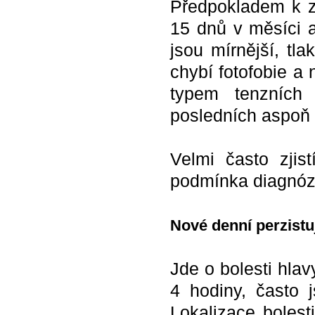
Předpokladem k za
15 dnů v měsíci a
jsou mírnější, tl
chybí fotofobie a
typem tenzních 
posledních aspoň 
Velmi často zjis
podmínka diagnóz
Nové denní perzistuj
Jde o bolesti hlav
4 hodiny, často js
Lokalizace bolest