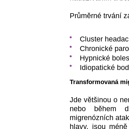
Průměrné trvání z
Cluster heada
Chronické paro
Hypnické boles
Idiopatické bod
Transformovaná mi
Jde většinou o ne
nebo během do
migrenózních atak
hlavy, jsou méně