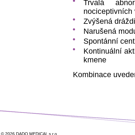
Trvalá abnor
nociceptivních
Zvýšená dráždi
Narušená modu
Spontánní centr
Kontinuální ak
kmene
Kombinace uveden
© 2026
DADO MEDICAL s.r.o.