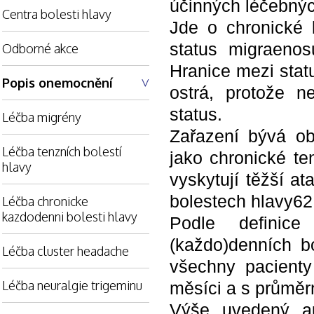
účinných léčebnýc
Centra bolesti hlavy
Jde o chronické 
status migraenos
Odborné akce
Hranice mezi stat
Popis onemocnění
ostrá, protože n
status.
Léčba migrény
Zařazení bývá obt
Léčba tenzních bolestí
jako chronické te
hlavy
vyskytují těžší a
bolestech hlavy62
Léčba chronicke
kazdodenni bolesti hlavy
Podle definice
(každo)denních b
Léčba cluster headache
všechny pacienty
Léčba neuralgie trigeminu
měsíci a s průměr
Výše uvedený aut