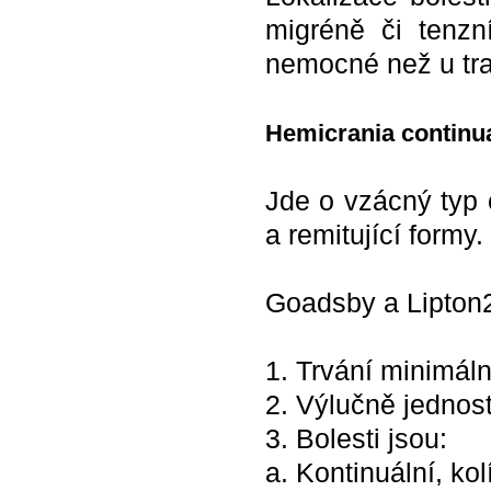
migréně či tenzn
nemocné než u tr
Hemicrania continu
Jde o vzácný typ c
a remitující formy.
Goadsby a Lipton20
1. Trvání minimál
2. Výlučně jednost
3. Bolesti jsou:
a. Kontinuální, kolí