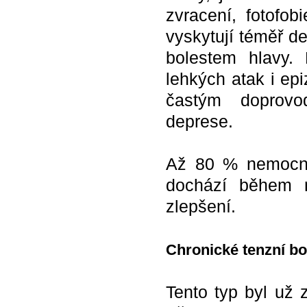
zvracení, fotofob
vyskytují téměř 
bolestem hlavy.
lehkých atak i ep
častým doprovo
deprese.
Až 80 % nemocný
dochází během n
zlepšení.
Chronické tenzní bo
Tento typ byl už 