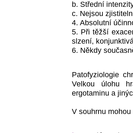
b. Střední intenzit
c. Nejsou zjistitel
4. Absolutní účin
5. Při těžší exace
slzení, konjunktiv
6. Někdy současně
Patofyziologie ch
Velkou úlohu hr
ergotaminu a jinýc
V souhrnu mohou hr