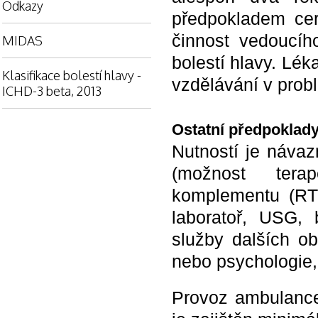
Odkazy
předpokladem cert
činnost vedoucíh
MIDAS
bolestí hlavy. Léka
Klasifikace bolestí hlavy -
vzdělávání v probl
ICHD-3 beta, 2013
Ostatní předpoklad
Nutností je návaz
(možnost terap
komplementu (RTG
laboratoř, USG, b
služby dalších ob
nebo psychologie, 
Provoz ambulance 