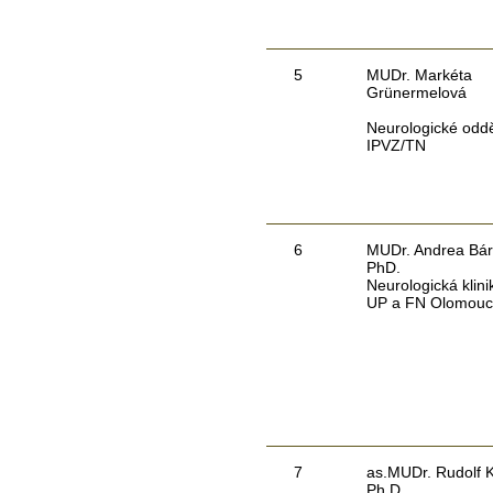
5
MUDr. Markéta
Grünermelová
Neurologické oddě
IPVZ/TN
6
MUDr. Andrea Bár
PhD.
Neurologická klin
UP a FN Olomouc
7
as.MUDr. Rudolf K
Ph.D.