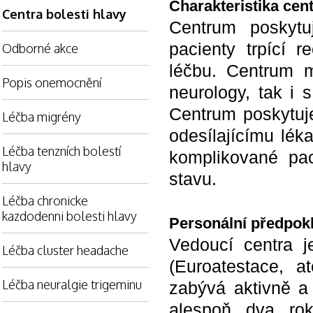
Charakteristika cen
Centra bolesti hlavy
Centrum poskytu
pacienty trpící r
Odborné akce
léčbu. Centrum m
Popis onemocnění
neurology, tak i s
Centrum poskytuje
Léčba migrény
odesílajícímu lék
Léčba tenzních bolestí
komplikované pac
hlavy
stavu.
Léčba chronicke
kazdodenni bolesti hlavy
Personální předpok
Vedoucí centra je
Léčba cluster headache
(Euroatestace, a
Léčba neuralgie trigeminu
zabývá aktivně a 
alespoň dva ro