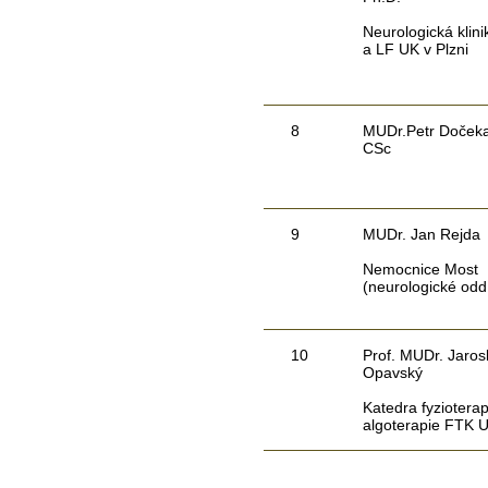
Neurologická klin
a LF UK v Plzni
8
MUDr.Petr Dočeka
CSc
9
MUDr. Jan Rejda
Nemocnice Most
(neurologické odd
10
Prof. MUDr. Jaros
Opavský
Katedra fyzioterap
algoterapie FTK 