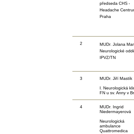
předseda CHS -
Headache Centr
Praha
2
MUDr. Jolana Ma
Neurologické oddě
IPVZ/TN
3
MUDr. Jiří Mastík
I. Neurologická kli
FN u sv. Anny v B
4
MUDr. Ingrid
Niedermayerová
Neurologická
ambulance
Quattromedica