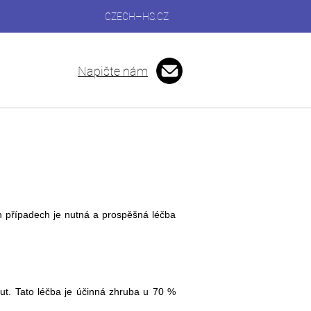
CZECH–HS.CZ
Napište nám
ých případech je nutná a prospěšná léčba
nut. Tato léčba je účinná zhruba u 70 %