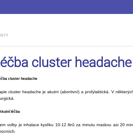
éčba cluster headache
éčba cluster headache
apie cluster headache je akutní (abortivní) a profylaktická. V někter
rurgická.
Akutní léčba
em volby je inhalace kyslíku 10-12 litrů za minutu maskou asi 20 mi
ocných.