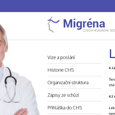
L
Vize a poslání
4. L
Historie CHS
Ter
Organizační struktura
chi
Zápisy ze schůzí
4.1 
Přihláška do CHS
Lék
nem