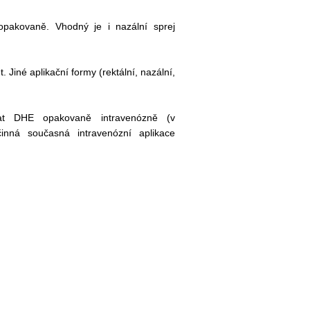
opakovaně. Vhodný je i nazální sprej
iné aplikační formy (rektální, nazální,
vat DHE opakovaně intravenózně (v
inná současná intravenózní aplikace