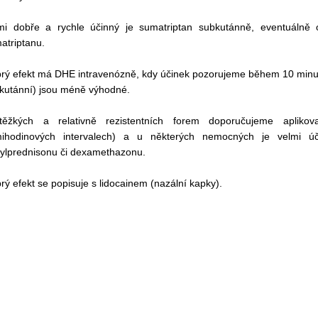
mi dobře a rychle účinný je sumatriptan subkutánně, eventuálně 
atriptanu.
rý efekt má DHE intravenózně, kdy účinek pozorujeme během 10 minut. J
kutánní) jsou méně výhodné.
ěžkých a relativně rezistentních forem doporučujeme apliko
ihodinových intervalech) a u některých nemocných je velmi úč
ylprednisonu či dexamethazonu.
rý efekt se popisuje s lidocainem (nazální kapky).