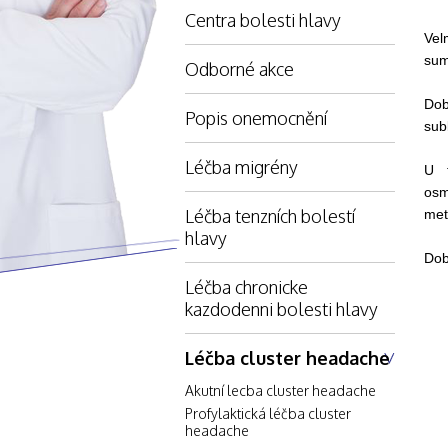
Centra bolesti hlavy
Vel
sum
Odborné akce
Dob
Popis onemocnění
sub
Léčba migrény
U t
osm
Léčba tenzních bolestí
met
hlavy
Dob
Léčba chronicke
kazdodenni bolesti hlavy
Léčba cluster headache
Akutní lecba cluster headache
Profylaktická léčba cluster
headache