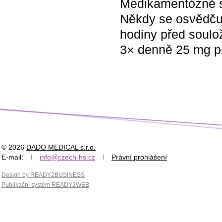
Medikamentózně se
Někdy se osvědču
hodiny před soulo
3× denně 25 mg pr
© 2026
DADO MEDICAL s.r.o.
E-mail:
info@czech-hs.cz
Právní prohlášení
Design by READY2BUSINESS
Publikační systém READY2WEB