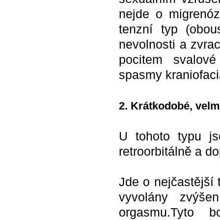
nejde o migrenózn
tenzní typ (obous
nevolnosti a zvrac
pocitem svalové
spasmy kraniofaci
2. Krátkodobé, velmi
U tohoto typu jso
retroorbitálně a d
Jde o nejčastější
vyvolány zvýšen
orgasmu.Tyto bo