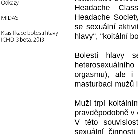
Odkazy
Headache Classi
Headache Society
MIDAS
se sexuální aktivi
Klasifikace bolestí hlavy -
hlavy", "koitální b
ICHD-3 beta, 2013
Bolesti hlavy 
heterosexuální
orgasmu), ale i 
masturbaci mužů i
Muži trpí koitáln
pravděpodobně v d
V této souvislos
sexuální činnost