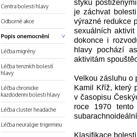
styku postiženým
Centra bolesti hlavy
je záchvat bolest
výrazné redukce p
Odborné akce
sexuálních aktivi
Popis onemocnění
dokonce i rozvodů
hlavy pochází as
Léčba migrény
aktivitám spouštěc
Léčba tenzních bolestí
hlavy
Velkou zásluhu o 
Kamil Kříž, který
Léčba chronicke
kazdodenni bolesti hlavy
v časopisu Českýc
roce 1970 tento
Léčba cluster headache
subarachnoideáln
Léčba neuralgie trigeminu
Klasifikace bolesti