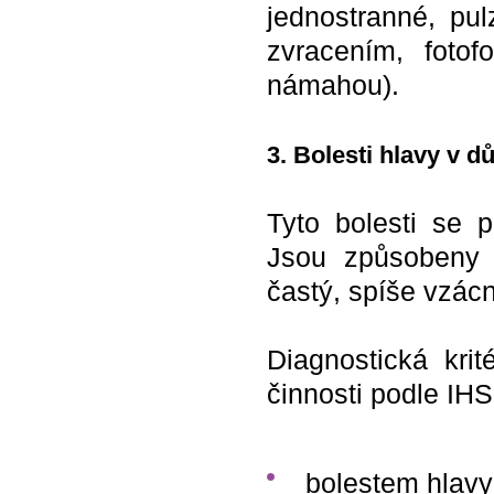
jednostranné, pulz
zvracením, fotofo
námahou).
3. Bolesti hlavy v d
Tyto bolesti se 
Jsou způsobeny 
častý, spíše vzácn
Diagnostická krit
činnosti podle IHS
bolestem hlavy