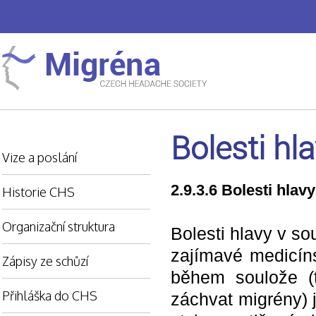
Bolesti hla
Vize a poslání
2.9.3.6 Bolesti hlavy
Historie CHS
Organizační struktura
Bolesti hlavy v sou
zajímavé medicíns
Zápisy ze schůzí
během soulože (t
Přihláška do CHS
záchvat migrény) 