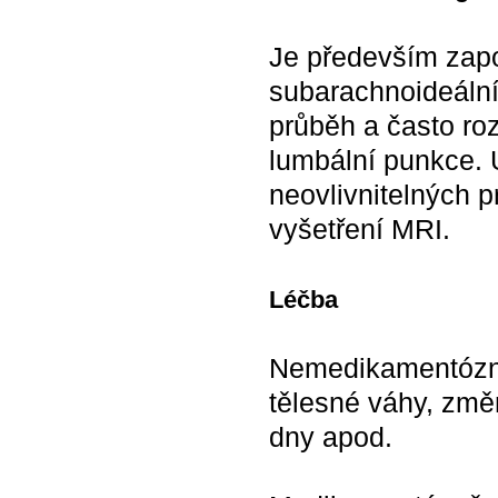
Je především zap
subarachnoideálníh
průběh a často ro
lumbální punkce. 
neovlivnitelných 
vyšetření MRI.
Léčba
Nemedikamentózně
tělesné váhy, změ
dny apod.