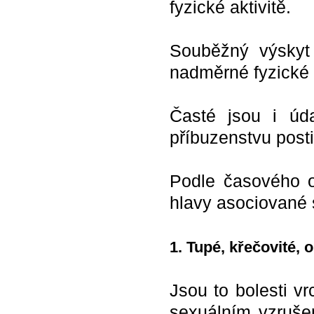
fyzické aktivitě.
Souběžný výskyt k
nadměrné fyzické 
Časté jsou i úd
příbuzenstvu post
Podle časového o
hlavy asociované s
1. Tupé, křečovité, 
Jsou to bolesti v
sexuálním vzruš