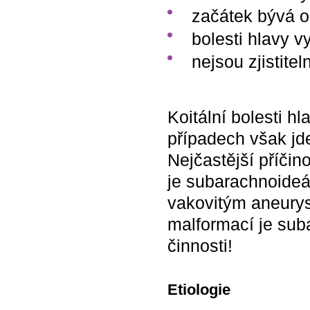
začátek bývá 
bolesti hlavy v
nejsou zjistitel
Koitální bolesti h
případech však jde
Nejčastější příčin
je subarachnoideá
vakovitým aneury
malformací je sub
činnosti!
Etiologie