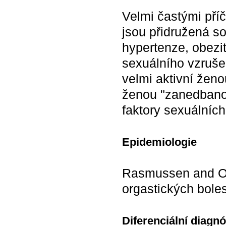
Velmi častými pří
jsou přidružená s
hypertenze, obezi
sexuálního vzruše
velmi aktivní žen
ženou "zanedbano
faktory sexuálních
Epidemiologie
Rasmussen and Oles
orgastických boles
Diferenciální diagn