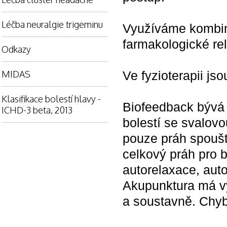
Léčba neuralgie trigeminu
Využíváme kombina
farmakologické re
Odkazy
MIDAS
Ve fyzioterapii js
Klasifikace bolestí hlavy -
Biofeedback bývá 
ICHD-3 beta, 2013
bolestí se svalovo
pouze práh spouště
celkový práh pro b
autorelaxace, auto
Akupunktura má vý
a soustavně. Chyb