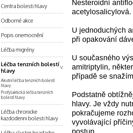
Nesteroidní antifl
Centra bolesti hlavy
acetylosalicylová
Odborné akce
U jednoduchých ana
Popis onemocnění
při opakování dáv
Léčba migrény
U současného výsk
Léčba tenzních bolestí
amitriptylin, něk
hlavy
případě se snažím
Akutní léčba tenzních bolestí
hlavy
Profylaktická léčba tenzních
Podstatně obtížněj
bolestí hlavy
hlavy. Je vždy nut
Léčba chronicke
pokračujeme rozh
kazdodenni bolesti hlavy
vyvolávající příči
postup.
Léčba cluster headache