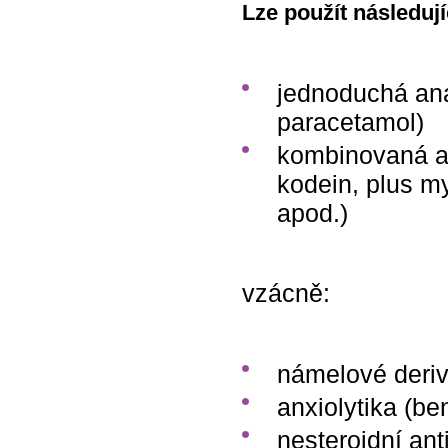
Lze použít následuj
jednoduchá anal
paracetamol)
kombinovaná an
kodein, plus m
apod.)
vzácně:
námelové deriv
anxiolytika (b
nesteroidní ant